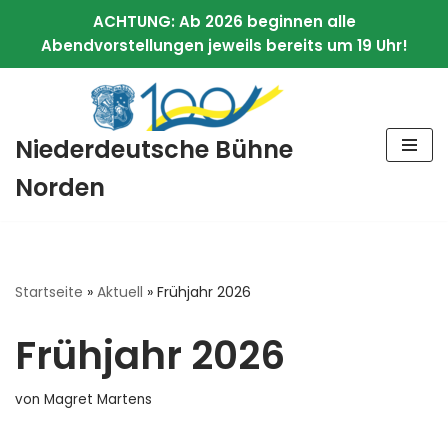
ACHTUNG: Ab 2026 beginnen alle
Abendvorstellungen jeweils bereits um 19 Uhr!
Zum
Niederdeutsche Bühne
Inhalt
springen
Norden
Startseite
»
Aktuell
»
Frühjahr 2026
Frühjahr 2026
von
Magret Martens